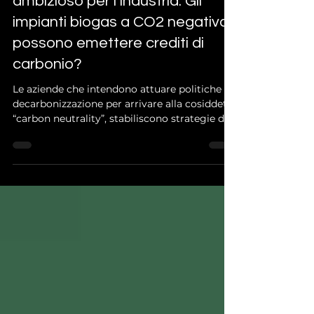
17 feb
Tempo di lettura: 2 min
Carbon Neutrality: un obiettivo
ambizioso per l’industria. Gli
impianti biogas a CO2 negativa
possono emettere crediti di
carbonio?
Le aziende che intendono attuare politiche di
decarbonizzazione per arrivare alla cosiddetta
“carbon neutrality”, stabiliscono strategie di
medio-lungo periodo per ridurre le proprie
emissioni. Per arrivare alla neutralità, ridurre
non è sufficiente (ovvero tecnicamente
impossibile), è necessario compensare con
iniziative a “CO2 negativa”: questo comporta
l’acquisto di crediti di carbonio sul mercato
volontario.